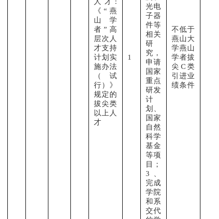
人才:
光电
《“燕
子器
山学
件等
者”高
不低于
相关
层次人
燕山大
研
才支持
学燕山
究，
计划实
1
学者拔
申请
施办法
尖C类
国家
（试
引进业
重点
行）》
绩条件
研发
规定的
计
拔尖类
划、
以上人
国家
才
自然
科学
基金
等项
目；
3、
完成
学院
和系
交代