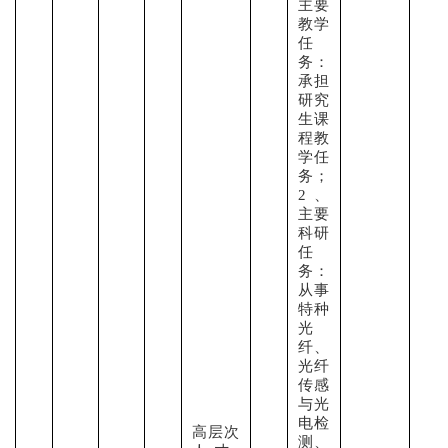
主要
教学
任
务：
承担
研究
生课
程教
学任
务；
2、
主要
科研
任
务：
从事
特种
光
纤、
光纤
传感
与光
电检
高层次
测、