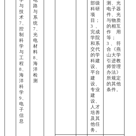
学
电
部级
测、光
与
路
科研
电子器
技
与
项
件、光
术
系
目；
与物质
7、
统
3、
的相互
控
7、
完成
作用
制
光
学院
等；
科
电
和系
3、符
学
材
交代
合《燕
与
料
的学
山大学
工
8、
科建
引进教
程
海
设、
师管理
8、
洋
平台
办法》
海
检
建
所规定
洋
测
设、
的其他
科
专业
条件。
学
建
9、
设、
电
人才
子
培养
信
及其
息
他任
务。