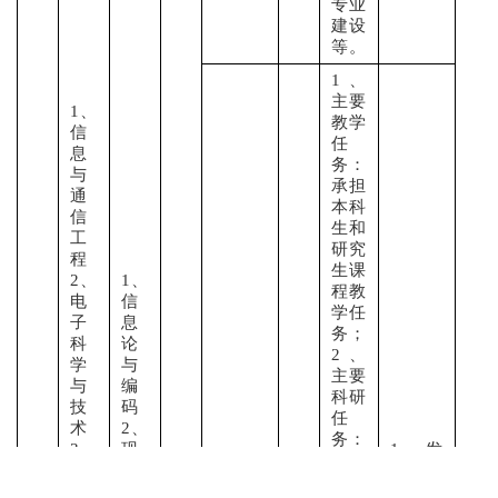
专业
建设
等。
1、
主要
1、
教学
信
任
息
务：
与
承担
通
本科
信
生和
工
研究
程
生课
2、
1、
程教
电
信
学任
子
息
务；
科
论
2、
学
与
主要
与
编
科研
技
码
任
术
2、
务：
3、
现
1、发
从事
计
代
表论
信息
算
通
文：近