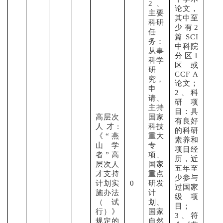
2、
论文，
主要
其中至
科研
少有2
任
篇SCI
务：
中科院
从事
分区1
科学
区或
研
CCF A
究，
论文；
申
2、科
请、
研项
主持
目：具
高层次
国家
有良好
人才:
科技
的科研
《“燕
重大
素养和
山学
专
项目经
者”高
项、
历，近
层次人
国家
五年至
才支持
重点
少参与
计划实
0
研发
过国家
施办法
计
级项
（试
划、
目；
行）》
国家
3、符
规定的
自然