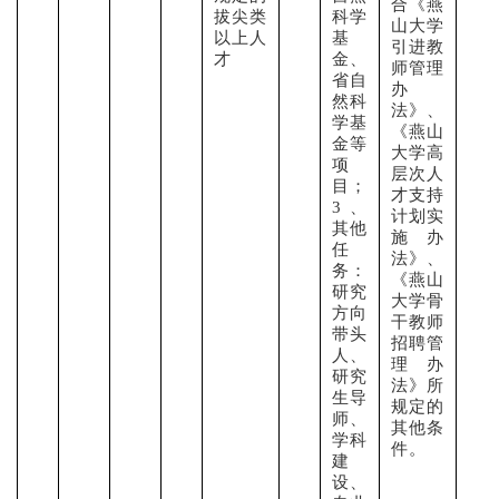
合《燕
拔尖类
科学
山大学
以上人
基
引进教
才
金、
师管理
省自
办
然科
法》、
学基
《燕山
金等
大学高
项
层次人
目；
才支持
3、
计划实
其他
施办
任
法》、
务：
《燕山
研究
大学骨
方向
干教师
带头
招聘管
人、
理办
研究
法》所
生导
规定的
师、
其他条
学科
件。
建
设、