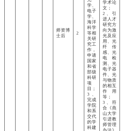
学术论
学、
文；
电子
2、引
学、
进人才
海洋
研究方
科学
师资博
向为激
2
等相
士后
光及应
关研
用、光
究工
纤传
作，
感、光
申请
电检
国家
测、光
和省
电子器
部级
件、光
科研
与物质
项
的相互
目；
作用
3、
等；
完成
3、符
学院
合《燕
和系
山大学
交代
引进教
的学
师管理
科建
办法》