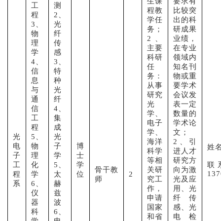
生课
要求有
工
测
程教
比较突
程
2、
学任
出的科
3、
光
务；
研成果
物
纤
2、
业绩，
理
传
主要
在专业
学
感
科研
领域内
4、
3、
任
知名刊
信
特
务：
物或重
息
种
从事
要学术
与
光
研究
会议发
通
纤
光
表一定
信
4、
学、
数量的
工
集
电子
学术论
程
成
学、
文；
光
5、
光
海洋
2、引
电
物
子
博
姓
科学
进人才
子
理
学
士
等相
研究方
工
化
5、
学
联
骨干教
关研
向为激
137
程
学
太
位
2
师
究工
光及应
系
6、
赫
作，
用、光
仪
兹
申请
纤传
器
波
国家
感、光
科
6、
和省
电检