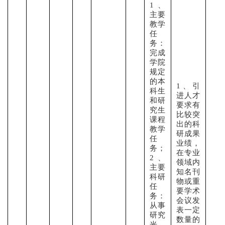
1、
主要
教学
任
务：
完成
学院
规定
的本
1、引
科生
进人才
和研
要求有
究生
比较突
课程
出的科
教学
研成果
任
业绩，
务；
在专业
2、
领域内
主要
知名刊
科研
物或重
任
要学术
务：
会议发
从事
表一定
研究
数量的
光