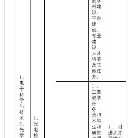
的学
科建
设、
平台
建
设、
专业
建
设、
人才
培养
及其
他任
务。
1、
电
1、
子
主要
科
教学
学
任
与
务：
技
承担
术
1、
本科
2、
光
生和
1、引
光
电
研究
进人才
学
检