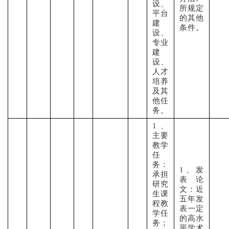
设、
所规定
平台
的其他
建
条件。
设、
专业
建
设、
人才
培养
及其
他任
务。
1、
主要
教学
任
务：
1、发
承担
表论
研究
文：近
生课
五年发
程教
表一定
学任
的高水
务；
平学术