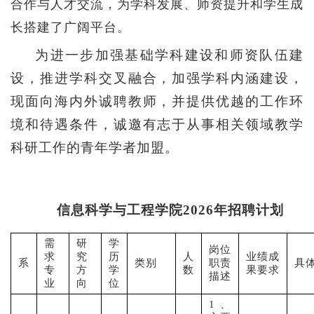
合作与人才交流，为学科发展、师资提升和学生成
长搭建了广阔平台。
为进一步加强基础学科建设和师资队伍建
设，推进学科交叉融合，加强学科内涵建设，
现面向海内外诚聘教师，并提供优越的工作环
境和待遇条件，诚邀有志于从事相关领域教学
科研工作的青年学者加盟。
信息科学与工程学院2026年招聘计划
需
研
学
岗位
求
究
历
人
业绩成
系
类别
职责
具
专
方
学
数
果要求
描述
业
向
位
1、