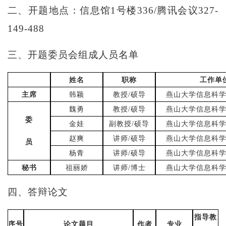
二、开题地点：
信息馆
1号楼336/腾讯会议327-
149-488
三、开题委员会组成人员名单
姓名
职称
工作单
主席
韩颖
教授
/
硕导
燕山大学信息科
魏勇
教授
/
硕导
燕山大学信息科
委
金娃
副教授
/
硕导
燕山大学信息科
赵爽
讲师
/
硕导
燕山大学信息科
员
杨青
讲师
/
硕导
燕山大学信息科
秘书
祖丽娇
讲师
/
博士
燕山大学信息科
四、答辩论文
指导教
序号
论文题目
作者
专业