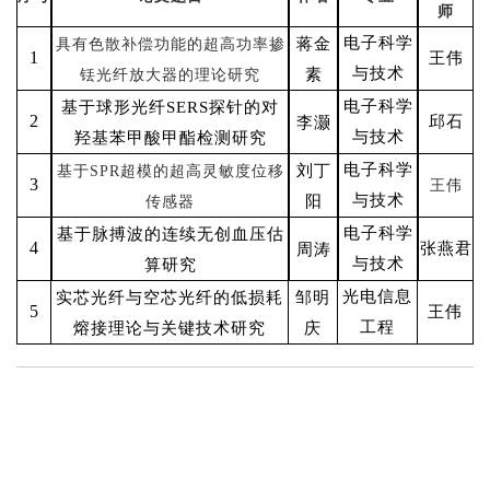
师
电子科学
蒋金
具有色散补偿功能的超高功率掺
1
王伟
与技术
素
铥光纤放大器的理论研究
电子科学
基于球形光纤
SERS探针的对
2
邱石
李灏
与技术
羟基苯甲酸甲酯检测研究
电子科学
刘丁
基于
SPR
超模的超高灵敏度位移
3
王伟
与技术
阳
传感器
电子科学
基于脉搏波的连续无创血压估
4
张燕君
周涛
与技术
算研究
光电信息
实芯光纤与空芯光纤的低损耗
邹明
5
王伟
工程
熔接理论与关键技术研究
庆
分享到：