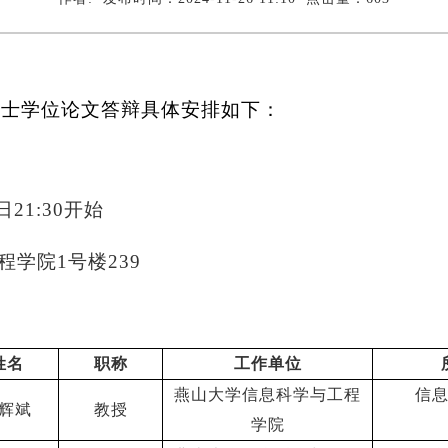
硕士学位论文答辩具体安排如下：
日
21:30
开始
程学院
1
号楼
239
姓名
职称
工作单位
燕山大学信息科学与工程
信
辉斌
教授
学院