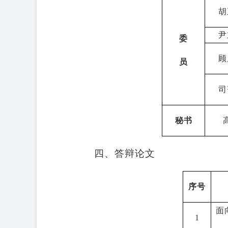
胡
尹
委
顾
员
司
秘书
四、答辩论文
序号
面
1