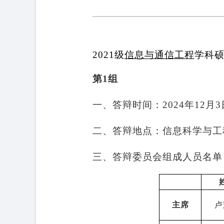
2021
级
信息与通信工程
学科
第
1
组
一、答辩时间：
2024
年
12
月
3
二、答辩地点：信息科学与工
三、答辩委员会组成人员名单
主席
卢