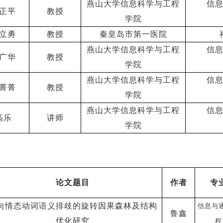
燕山大学信息科学与工程
信
正平
教授
学院
立勇
教授
秦皇岛市第一医院
燕山大学信息科学与工程
信
广华
教授
学院
燕山大学信息科学与工程
信
菁菁
教授
学院
燕山大学信息科学与工程
信
高乐
讲师
学院
论文题目
作者
专
向情态动词语义排歧的旋转因果森林及结构
信息与
鲁鑫
优化研究
程